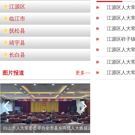
江源区
江源区人大
江源区人大
临江市
江源区人大
抚松县
江源区砟子镇
靖宇县
江源区人大常
长白县
江源区人大常
图片报道
江源区人大常
更多>>
中
白山市人大常委会举办全市县乡两级人大换届选
市九届人大常委会举