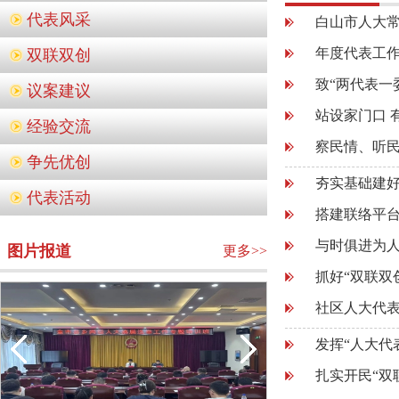
代表风采
白山市人大
年度代表工
双联双创
致“两代表一
议案建议
站设家门口 
经验交流
察民情、听民
争先优创
夯实基础建好
代表活动
搭建联络平台
与时俱进为
图片报道
更多>>
抓好“双联双
社区人大代表
发挥“人大代
扎实开民“双