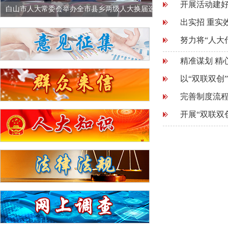
开展活动建好
中
白山市人大常委会举办全市县乡两级人大换届选
市九届人大常委会举
出实招 重实
举工...
努力将“人大
精准谋划 精
以“双联双创
完善制度流程
开展“双联双